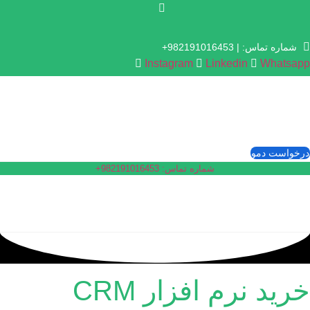
رش
توا
شماره‌ تماس: | 982191016453+
Instagram
Linkedin
Whatsap
رخواست دمو
شماره تماس: 982191016453+
رید نرم افزار CRM