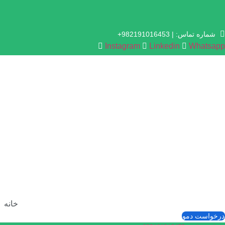
رش
ه
حتوا
شماره‌ تماس: | 982191016453+
Instagram
Linkedin
Whatsapp
خانه
درخواست دمو